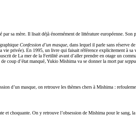
é par sa mère. Il lisait déjà énormément de littérature européenne. Son pèr
ographique
Confession d’un masque
, dans lequel il parle sans réserve 
vie privée). En 1995, un livre qui faisait référence explicitement à sa vi
nuscrit de La mer de la Fertilité avant d’aller prendre en otage un comma
tive de coup d’état manqué, Yukio Mishima va se donner la mort par
sepp
ion d’un masque, on retrouve les thèmes chers à Mishima : refoulement
ante et choquante. On y retrouve l’obsession de Mishima pour le sang, la